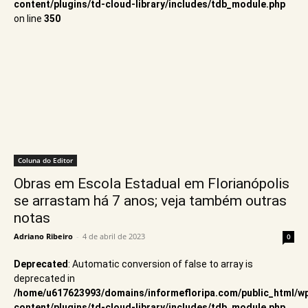
content/plugins/td-cloud-library/includes/tdb_module.php
on line
350
Coluna do Editor
Obras em Escola Estadual em Florianópolis
se arrastam há 7 anos; veja também outras
notas
Adriano Ribeiro
-
4 de abril de 2023
0
Deprecated
: Automatic conversion of false to array is
deprecated in
/home/u617623993/domains/informefloripa.com/public_html/w
content/plugins/td-cloud-library/includes/tdb_module.php