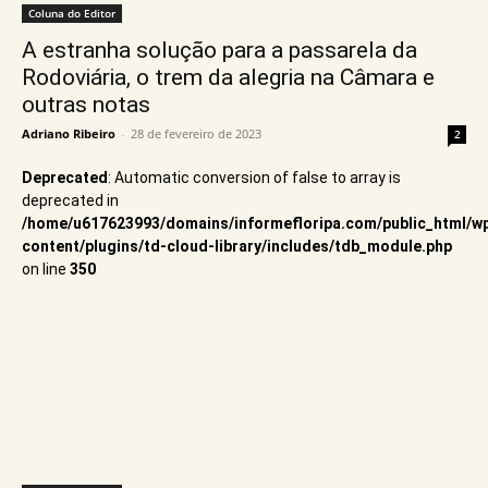
Coluna do Editor
A estranha solução para a passarela da
Rodoviária, o trem da alegria na Câmara e
outras notas
Adriano Ribeiro
-
28 de fevereiro de 2023
2
Deprecated
: Automatic conversion of false to array is
deprecated in
/home/u617623993/domains/informefloripa.com/public_html/w
content/plugins/td-cloud-library/includes/tdb_module.php
on line
350