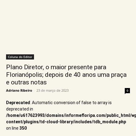
Coluna do Editor
Plano Diretor, o maior presente para
Florianópolis; depois de 40 anos uma praça
e outras notas
Adriano Ribeiro
-
23 de março de 2023
0
Deprecated
: Automatic conversion of false to array is
deprecated in
/home/u617623993/domains/informefloripa.com/public_html/w
content/plugins/td-cloud-library/includes/tdb_module.php
on line
350