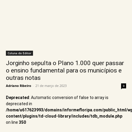
Coluna do Editor
Jorginho sepulta o Plano 1.000 quer passar
o ensino fundamental para os municípios e
outras notas
Adriano Ribeiro
-
21 de março de 2023
0
Deprecated
: Automatic conversion of false to array is
deprecated in
/home/u617623993/domains/informefloripa.com/public_html/w
content/plugins/td-cloud-library/includes/tdb_module.php
on line
350