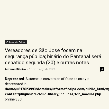
Coluna do Editor
Vereadores de São José focam na
segurança pública; binário do Pantanal será
debatido segunda (20) e outras notas
Adriano Ribeiro
-
16 de março de 2023
0
Deprecated
: Automatic conversion of false to array is
deprecated in
/home/u617623993/domains/informefloripa.com/public_html/w
content/plugins/td-cloud-library/includes/tdb_module.php
on line
350