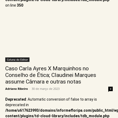
on line
350
Coluna do Editor
Caso Carla Ayres X Marquinhos no
Conselho de Ética; Claudinei Marques
assume Câmara e outras notas
Adriano Ribeiro
-
30 de março de 2023
0
Deprecated
: Automatic conversion of false to array is
deprecated in
/home/u617623993/domains/informefloripa.com/public_html/w
content/plugins/td-cloud-library/includes/tdb_module.php