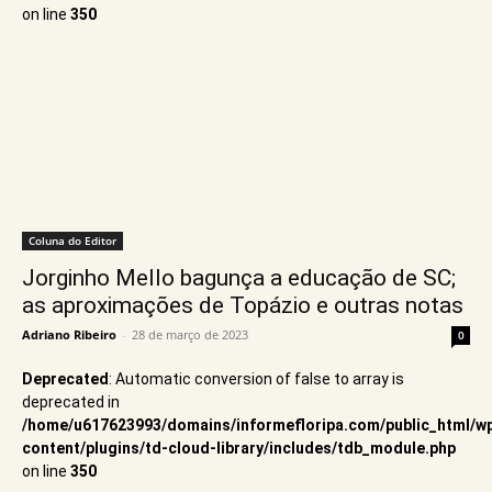
on line
350
Coluna do Editor
Jorginho Mello bagunça a educação de SC;
as aproximações de Topázio e outras notas
Adriano Ribeiro
-
28 de março de 2023
0
Deprecated
: Automatic conversion of false to array is
deprecated in
/home/u617623993/domains/informefloripa.com/public_html/w
content/plugins/td-cloud-library/includes/tdb_module.php
on line
350