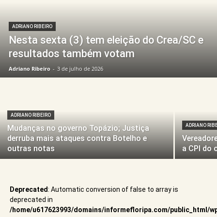
ADRIANO RIBEIRO
Nesta sexta (3) tem eleição do Crea/SC e
resultados também votam
Adriano Ribeiro
-
3 de julho de 2026
ADRIANO RIBEIRO
ADRIANO RIB
Mudanças no governo Topázio; Justiça
derruba mais ataques contra Botelho e
Vereadore
outras notas
a CPI do 
Deprecated
: Automatic conversion of false to array is
deprecated in
/home/u617623993/domains/informefloripa.com/public_html/w