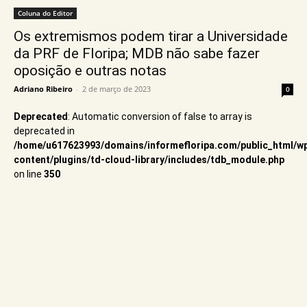
Coluna do Editor
Os extremismos podem tirar a Universidade
da PRF de Floripa; MDB não sabe fazer
oposição e outras notas
Adriano Ribeiro
-
2 de março de 2023
0
Deprecated
: Automatic conversion of false to array is
deprecated in
/home/u617623993/domains/informefloripa.com/public_html/w
content/plugins/td-cloud-library/includes/tdb_module.php
on line
350