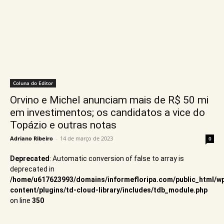
Coluna do Editor
Orvino e Michel anunciam mais de R$ 50 mi
em investimentos; os candidatos a vice do
Topázio e outras notas
Adriano Ribeiro
-
14 de março de 2023
0
Deprecated
: Automatic conversion of false to array is
deprecated in
/home/u617623993/domains/informefloripa.com/public_html/w
content/plugins/td-cloud-library/includes/tdb_module.php
on line
350