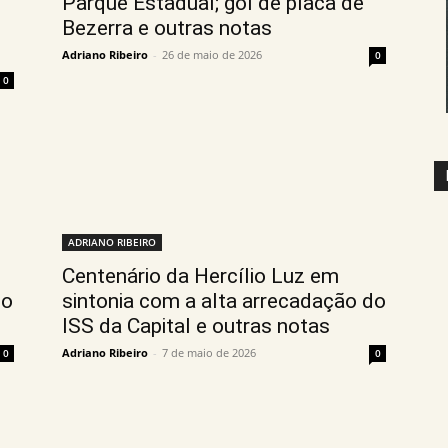
Parque Estadual; gol de placa de
Bezerra e outras notas
Adriano Ribeiro
-
26 de maio de 2026
0
0
ADRIANO RIBEIRO
Centenário da Hercílio Luz em
mo
sintonia com a alta arrecadação do
ISS da Capital e outras notas
Adriano Ribeiro
-
7 de maio de 2026
0
0