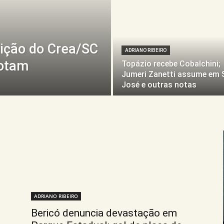
eição do Crea/SC
ADRIANO RIBEIRO
votam
Topázio recebe Cobalchini;
Jumeri Zanetti assume em 
José e outras notas
ADRIANO RIBEIRO
Bericó denuncia devastação em