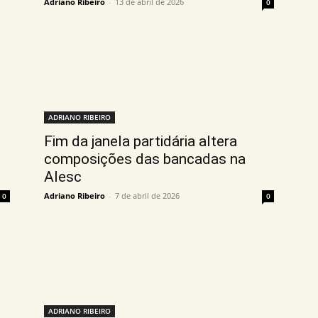
Adriano Ribeiro
-
13 de abril de 2026
0
ADRIANO RIBEIRO
Fim da janela partidária altera
composições das bancadas na
Alesc
Adriano Ribeiro
-
7 de abril de 2026
0
0
ADRIANO RIBEIRO