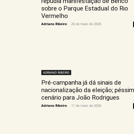
repudia manifestação de Bericó
sobre o Parque Estadual do Rio
Vermelho
Adriano Ribeiro
-
26 de maio de 2026
ADRIANO RIBEIRO
Pré-campanha já dá sinais de
nacionalização da eleição; péssi
cenário para João Rodrigues
Adriano Ribeiro
-
11 de maio de 2026