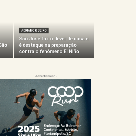
ADRIANO RIBEIRO
São José faz o dever de casa e
São
é destaque na preparação
contra o fenômeno El Niño
- Advertisment -