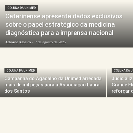
COLUNA DA UNIMED
Catarinense apresenta dados exclusivos
sobre o papel estratégico da medicina
diagnóstica para a imprensa nacional
Adriano Ribeiro
-
7 de agosto de 2025
COLUNA DA UNIMED
COLUNA DA 
Campanha do Agasalho da Unimed arrecada
Judiciali
mais de mil peças para a Associação Laura
Grande Fl
dos Santos
reforçar 