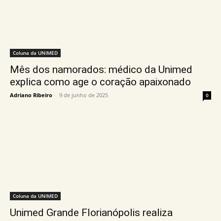
Coluna da UNIMED
Mês dos namorados: médico da Unimed
explica como age o coração apaixonado
Adriano Ribeiro
-
9 de junho de 2025
0
Coluna da UNIMED
Unimed Grande Florianópolis realiza