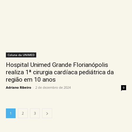
Coluna da UNIMED
Hospital Unimed Grande Florianópolis
realiza 1ª cirurgia cardíaca pediátrica da
região em 10 anos
Adriano Ribeiro
-
2 de dezembro de 2024
0
1
2
3