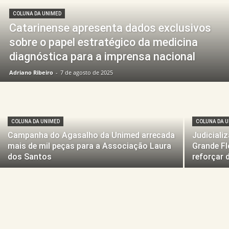
COLUNA DA UNIMED
Catarinense apresenta dados exclusivos
sobre o papel estratégico da medicina
diagnóstica para a imprensa nacional
Adriano Ribeiro
-
7 de agosto de 2025
COLUNA DA UNIMED
COLUNA DA 
Campanha do Agasalho da Unimed arrecada
Judiciali
mais de mil peças para a Associação Laura
Grande Fl
dos Santos
reforçar 