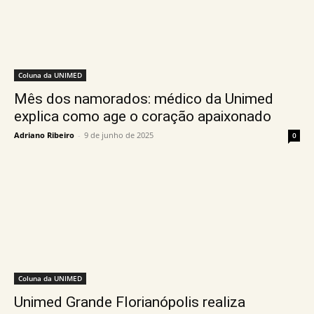
Coluna da UNIMED
Mês dos namorados: médico da Unimed
explica como age o coração apaixonado
Adriano Ribeiro
-
9 de junho de 2025
0
Coluna da UNIMED
Unimed Grande Florianópolis realiza