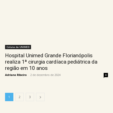
Coluna da UNIMED
Hospital Unimed Grande Florianópolis
realiza 1ª cirurgia cardíaca pediátrica da
região em 10 anos
Adriano Ribeiro
-
2 de dezembro de 2024
0
1
2
3