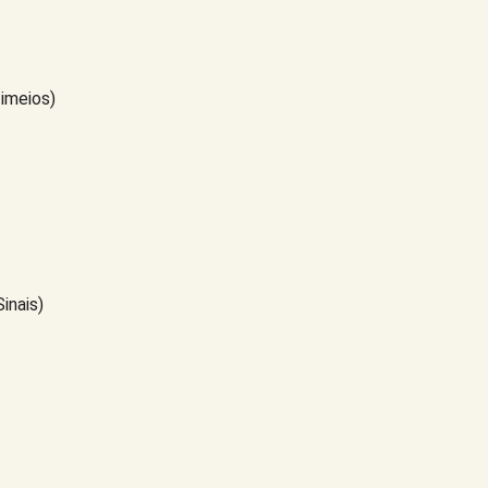
imeios)
inais)