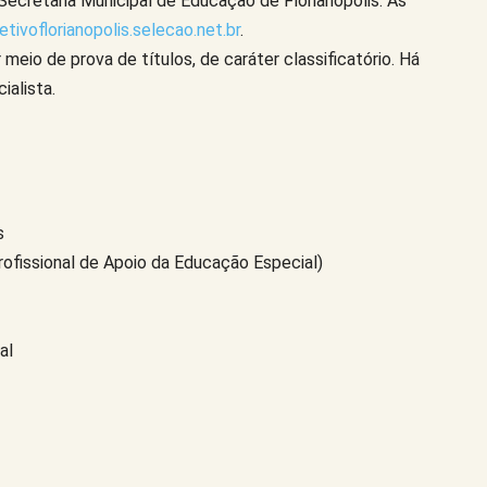
Secretaria Municipal de Educação de Florianópolis. As
etivoflorianopolis.selecao.net.br
.
 meio de prova de títulos, de caráter classificatório. Há
ialista.
s
rofissional de Apoio da Educação Especial)
al