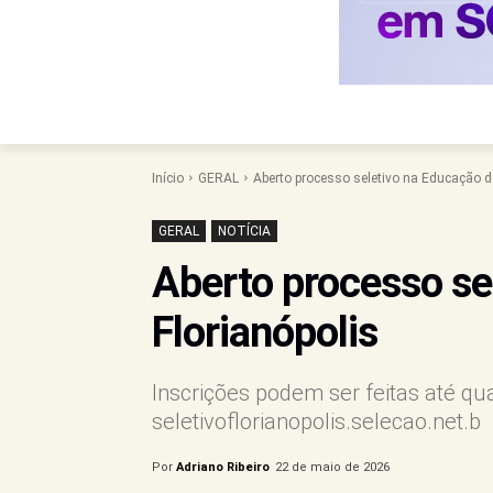
Início
GERAL
Aberto processo seletivo na Educação de
GERAL
NOTÍCIA
Aberto processo se
Florianópolis
Inscrições podem ser feitas até qua
seletivoflorianopolis.selecao.net.b
Por
Adriano Ribeiro
22 de maio de 2026