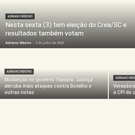
ADRIANO RIBEIRO
Nesta sexta (3) tem eleição do Crea/SC e
resultados também votam
Adriano Ribeiro
-
3 de julho de 2026
ADRIANO RIBEIRO
ADRIANO RIB
Mudanças no governo Topázio; Justiça
derruba mais ataques contra Botelho e
Vereadore
outras notas
a CPI do 