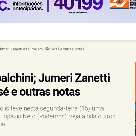
 Jumeri Zanetti assume em São José e outras notas
alchini; Jumeri Zanetti
é e outras notas
olis teve nesta segunda-feira (15) uma
 Topázio Neto (Podemos); veja ainda outros
na