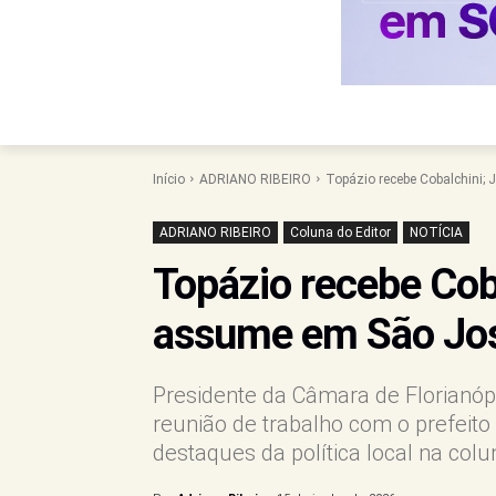
Início
ADRIANO RIBEIRO
Topázio recebe Cobalchini;
ADRIANO RIBEIRO
Coluna do Editor
NOTÍCIA
Topázio recebe Cob
assume em São Jos
Presidente da Câmara de Florianóp
reunião de trabalho com o prefeito
destaques da política local na colu