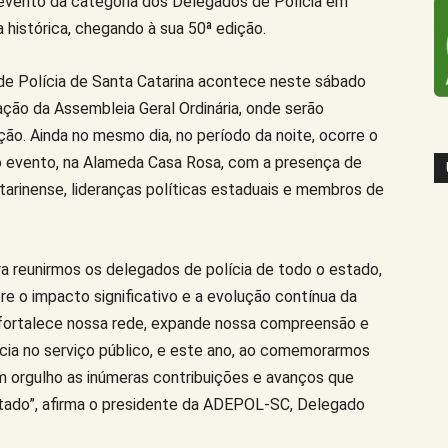
evento da categoria dos Delegados de Polícia em
 histórica, chegando à sua 50ª edição.
de Polícia de Santa Catarina acontece neste sábado
ação da Assembleia Geral Ordinária, onde serão
ão. Ainda no mesmo dia, no período da noite, ocorre o
o evento, na Alameda Casa Rosa, com a presença de
arinense, lideranças políticas estaduais e membros de
 reunirmos os delegados de polícia de todo o estado,
e o impacto significativo e a evolução contínua da
 fortalece nossa rede, expande nossa compreensão e
ia no serviço público, e este ano, ao comemorarmos
 orgulho as inúmeras contribuições e avanços que
stado”, afirma o presidente da ADEPOL-SC, Delegado