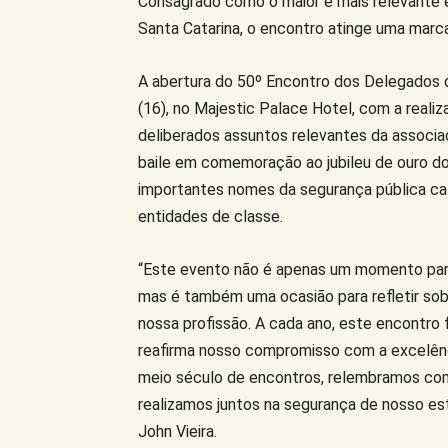
Consagrado como o maior e mais relevante 
Santa Catarina, o encontro atinge uma marca
A abertura do 50º Encontro dos Delegados 
(16), no Majestic Palace Hotel, com a realiz
deliberados assuntos relevantes da associaç
baile em comemoração ao jubileu de ouro d
importantes nomes da segurança pública cat
entidades de classe.
“Este evento não é apenas um momento para
mas é também uma ocasião para refletir sobr
nossa profissão. A cada ano, este encontro
reafirma nosso compromisso com a excelênc
meio século de encontros, relembramos com
realizamos juntos na segurança de nosso e
John Vieira.