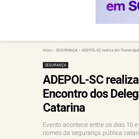
Início
SEGURANÇA
ADEPOL-SC realiza em Florianópoli
SEGURANÇA
ADEPOL-SC realiza 
Encontro dos Deleg
Catarina
Evento acontece entre os dias 16 
nomes da segurança pública catari