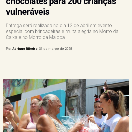
chocolates para 200 crianças
vulneráveis
Entrega será realizada no dia 12 de abril em evento
especial com brincadeiras e muita alegria no Morro da
Caixa e no Morro da Maloca
Por
Adriano Ribeiro
31 de março de 2025