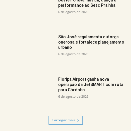
Desterro leva música, dança e
performance ao Sesc Prainha
6 de agosto de 2026
São José regulamenta outorga
onerosa e fortalece planejamento
urbano
6 de agosto de 2026
Floripa Airport ganha nova
operação da JetSMART com rota
para Córdoba
6 de agosto de 2026
Carregar mais