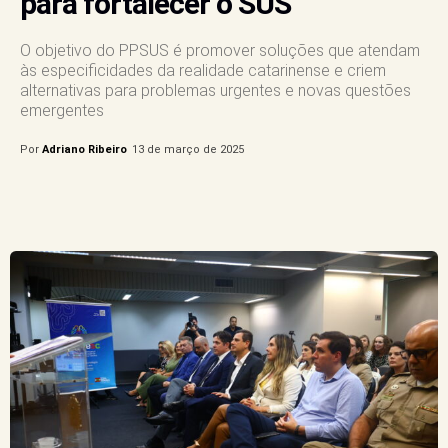
para fortalecer o SUS
O objetivo do PPSUS é promover soluções que atendam
às especificidades da realidade catarinense e criem
alternativas para problemas urgentes e novas questões
emergentes
Por
Adriano Ribeiro
13 de março de 2025