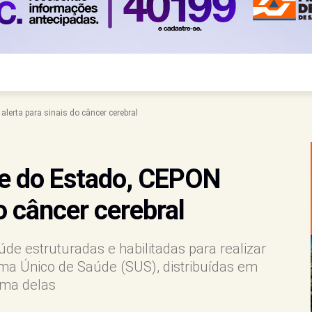
lerta para sinais do câncer cerebral
de do Estado, CEPON
do câncer cerebral
de estruturadas e habilitadas para realizar
ema Único de Saúde (SUS), distribuídas em
uma delas