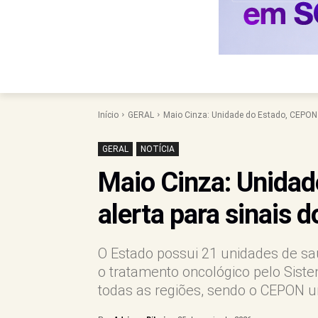
Início
GERAL
Maio Cinza: Unidade do Estado, CEPON a
GERAL
NOTÍCIA
Maio Cinza: Unida
alerta para sinais 
O Estado possui 21 unidades de saú
o tratamento oncológico pelo Sist
todas as regiões, sendo o CEPON 