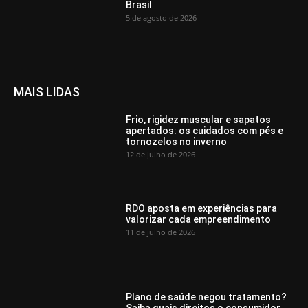
Brasil
5 de agosto de 2026
MAIS LIDAS
Frio, rigidez muscular e sapatos
apertados: os cuidados com pés e
tornozelos no inverno
12 de julho de 2026
RDO aposta em experiências para
valorizar cada empreendimento
11 de julho de 2026
Plano de saúde negou tratamento?
Saiba quais direitos o consumidor