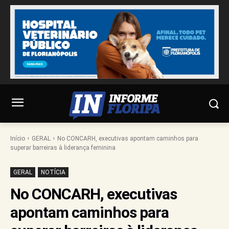
Início
GERAL
No CONCARH, executivas apontam caminhos para
superar barreiras à liderança feminina
GERAL
NOTÍCIA
No CONCARH, executivas
apontam caminhos para