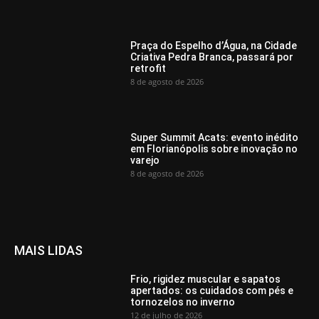
Praça do Espelho d’Água, na Cidade
Criativa Pedra Branca, passará por
retrofit
8 de agosto de 2026
Super Summit Acats: evento inédito
em Florianópolis sobre inovação no
varejo
8 de agosto de 2026
MAIS LIDAS
Frio, rigidez muscular e sapatos
apertados: os cuidados com pés e
tornozelos no inverno
12 de julho de 2026