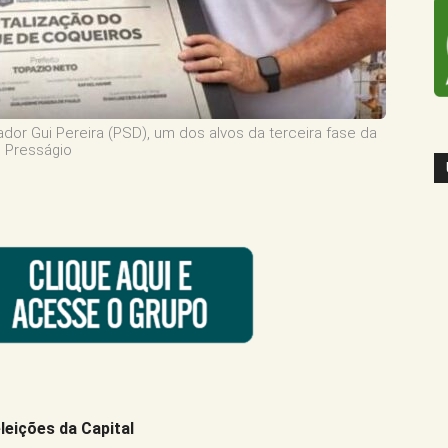
or Gui Pereira (PSD), um dos alvos da terceira fase da
Presságio
eições da Capital