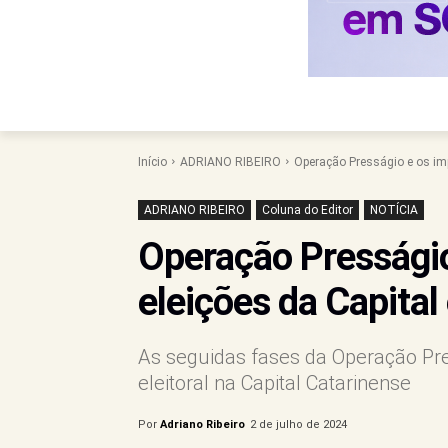
Início
ADRIANO RIBEIRO
Operação Presságio e os imp
ADRIANO RIBEIRO
Coluna do Editor
NOTÍCIA
Operação Presságio
eleições da Capital
As seguidas fases da Operação Pr
eleitoral na Capital Catarinense
Por
Adriano Ribeiro
2 de julho de 2024