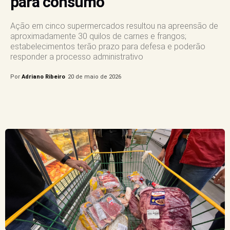
para consumo
Ação em cinco supermercados resultou na apreensão de
aproximadamente 30 quilos de carnes e frangos;
estabelecimentos terão prazo para defesa e poderão
responder a processo administrativo
Por
Adriano Ribeiro
20 de maio de 2026