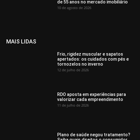
de 55 anos no mercado imobiliário
10 de agosto de 2026
MAIS LIDAS
Frio, rigidez muscular e sapatos
apertados: os cuidados com pés e
tornozelos no inverno
12 de julho de 2026
RDO aposta em experiências para
valorizar cada empreendimento
11 de julho de 2026
Plano de saúde negou tratamento?
Saiba quais direitos o consumidor