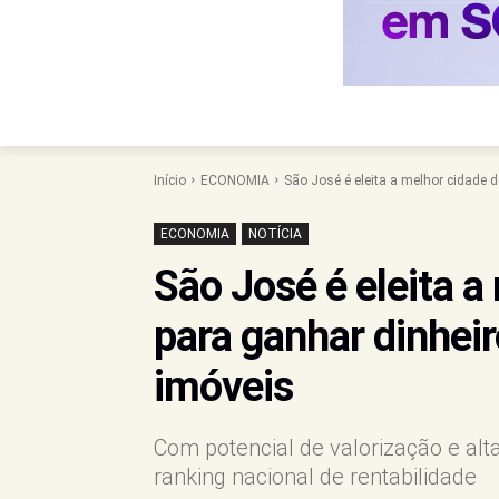
Início
ECONOMIA
São José é eleita a melhor cidade do
ECONOMIA
NOTÍCIA
São José é eleita a
para ganhar dinhei
imóveis
Com potencial de valorização e alt
ranking nacional de rentabilidade