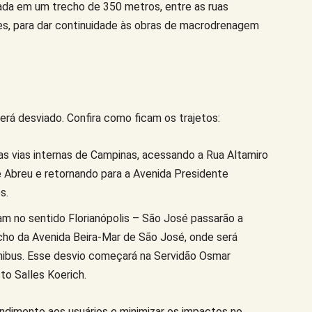
ada em um trecho de 350 metros, entre as ruas
ges, para dar continuidade às obras de macrodrenagem
será desviado. Confira como ficam os trajetos:
as vias internas de Campinas, acessando a Rua Altamiro
e Abreu e retornando para a Avenida Presidente
s.
am no sentido Florianópolis – São José passarão a
cho da Avenida Beira-Mar de São José, onde será
ônibus. Esse desvio começará na Servidão Osmar
to Salles Koerich.
endimento aos usuários e minimizar os impactos no