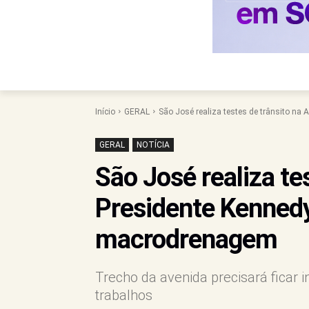
Início
GERAL
São José realiza testes de trânsito na A
GERAL
NOTÍCIA
São José realiza tes
Presidente Kennedy
macrodrenagem
Trecho da avenida precisará ficar i
trabalhos