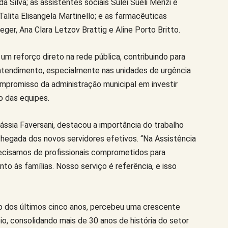
Silva; as assistentes sociais Sulei Sueli Merizi e
Talita Elisangela Martinello; e as farmacêuticas
er, Ana Clara Letzov Brattig e Aline Porto Britto.
m reforço direto na rede pública, contribuindo para
 atendimento, especialmente nas unidades de urgência
compromisso da administração municipal em investir
o das equipes.
Cássia Faversani, destacou a importância do trabalho
hegada dos novos servidores efetivos. “Na Assistência
recisamos de profissionais comprometidos para
to às famílias. Nosso serviço é referência, e isso
o dos últimos cinco anos, percebeu uma crescente
io, consolidando mais de 30 anos de história do setor