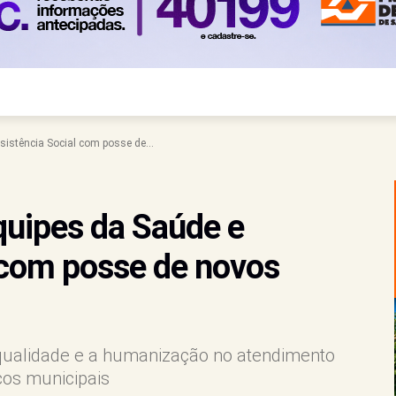
sistência Social com posse de...
quipes da Saúde e
 com posse de novos
 qualidade e a humanização no atendimento
ços municipais