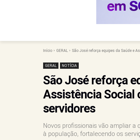
Início
GERAL
São José reforça equipes da Saúde e As
GERAL
NOTÍCIA
São José reforça e
Assistência Social
servidores
Novos profissionais vão ampliar a
à população, fortalecendo os servi