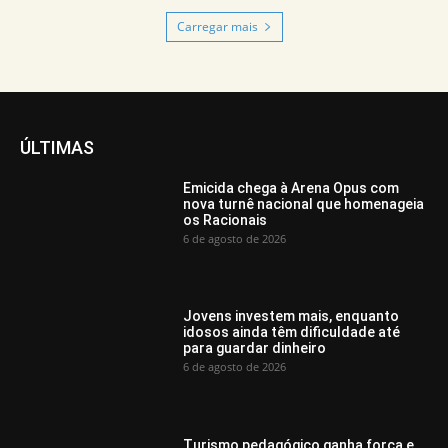
Carregar mais
ÚLTIMAS
Emicida chega à Arena Opus com
nova turnê nacional que homenageia
os Racionais
6 de agosto de 2026
Jovens investem mais, enquanto
idosos ainda têm dificuldade até
para guardar dinheiro
6 de agosto de 2026
Turismo pedagógico ganha força e