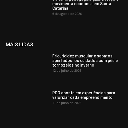
movimenta economia em Santa
Catarina
6 de agosto de 2026
MAIS LIDAS
Frio, rigidez muscular e sapatos
apertados: os cuidados com pés e
tornozelos no inverno
12 de julho de 2026
RDO aposta em experiências para
valorizar cada empreendimento
11 de julho de 2026