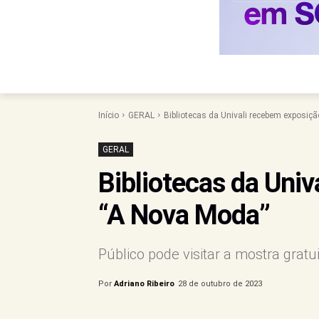
Início
GERAL
Bibliotecas da Univali recebem exposiç
GERAL
Bibliotecas da Uni
“A Nova Moda”
Público pode visitar a mostra gratu
Por
Adriano Ribeiro
28 de outubro de 2023