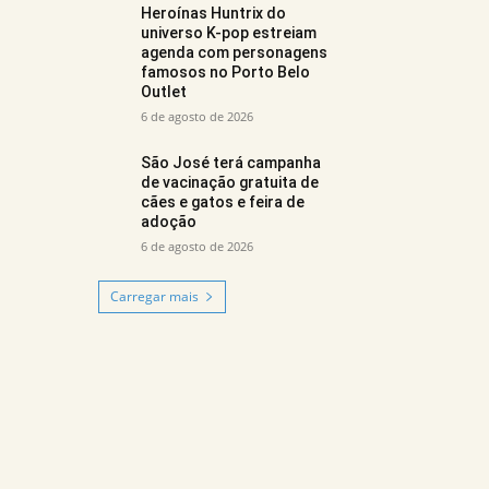
Heroínas Huntrix do
universo K-pop estreiam
agenda com personagens
famosos no Porto Belo
Outlet
6 de agosto de 2026
São José terá campanha
de vacinação gratuita de
cães e gatos e feira de
adoção
6 de agosto de 2026
Carregar mais