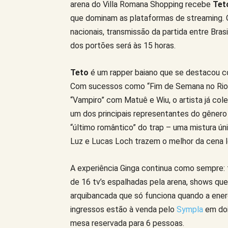
arena do Villa Romana Shopping recebe
Tet
que dominam as plataformas de streaming. 
nacionais, transmissão da partida entre Brasi
dos portões será às 15 horas.
Teto
é um rapper baiano que se destacou c
Com sucessos como “Fim de Semana no Rio
“Vampiro” com Matuê e Wiu, o artista já col
um dos principais representantes do gêner
“último romântico” do trap – uma mistura ún
Luz e Lucas Loch trazem o melhor da cena 
A experiência Ginga continua como sempre: t
de 16 tv’s espalhadas pela arena, shows que 
arquibancada que só funciona quando a energ
ingressos estão à venda pelo
Sympla
em dois
mesa reservada para 6 pessoas.