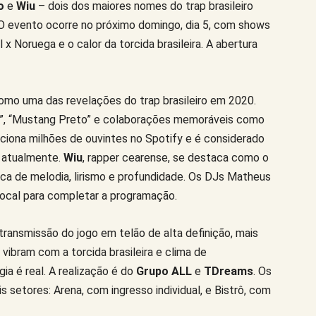
o
e
Wiu
– dois dos maiores nomes do trap brasileiro
O evento ocorre no próximo domingo, dia 5, com shows
l x Noruega e o calor da torcida brasileira. A abertura
omo uma das revelações do trap brasileiro em 2020.
”, “Mustang Preto” e colaborações memoráveis como
eciona milhões de ouvintes no Spotify e é considerado
o atualmente.
Wiu
, rapper cearense, se destaca como o
ica de melodia, lirismo e profundidade. Os DJs Matheus
local para completar a programação.
ransmissão do jogo em telão de alta definição, mais
vibram com a torcida brasileira e clima de
ia é real. A realização é do
Grupo ALL
e
TDreams
. Os
 setores: Arena, com ingresso individual, e Bistrô, com