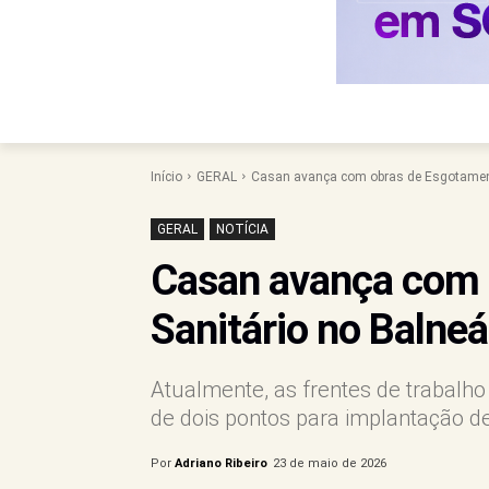
Início
GERAL
Casan avança com obras de Esgotamento
GERAL
NOTÍCIA
Casan avança com 
Sanitário no Balneá
Atualmente, as frentes de trabalho
de dois pontos para implantação d
Por
Adriano Ribeiro
23 de maio de 2026