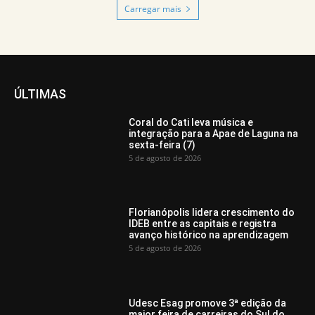
Carregar mais
ÚLTIMAS
Coral do Cati leva música e
integração para a Apae de Laguna na
sexta-feira (7)
5 de agosto de 2026
Florianópolis lidera crescimento do
IDEB entre as capitais e registra
avanço histórico na aprendizagem
5 de agosto de 2026
Udesc Esag promove 3ª edição da
maior feira de carreiras do Sul do