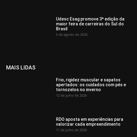
Udesc Esag promove 3ª edição da
maior feira de carreiras do Sul do
Brasil
5 de agosto de 2026
MAIS LIDAS
Frio, rigidez muscular e sapatos
apertados: os cuidados com pés e
tornozelos no inverno
12 de julho de 2026
RDO aposta em experiências para
valorizar cada empreendimento
11 de julho de 2026