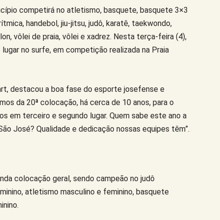
nicípio competirá no atletismo, basquete, basquete 3×3
rítmica, handebol, jiu-jitsu, judô, karatê, taekwondo,
on, vôlei de praia, vôlei e xadrez. Nesta terça-feira (4),
lugar no surfe, em competição realizada na Praia
art, destacou a boa fase do esporte josefense e
mos da 20ª colocação, há cerca de 10 anos, para o
mos em terceiro e segundo lugar. Quem sabe este ano a
 São José? Qualidade e dedicação nossas equipes têm”.
gunda colocação geral, sendo campeão no judô
feminino, atletismo masculino e feminino, basquete
inino.