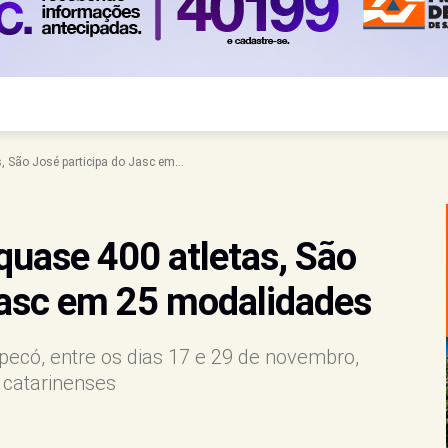
 São José participa do Jasc em...
uase 400 atletas, São
Jasc em 25 modalidades
ecó, entre os dias 17 e 29 de novembro,
 catarinenses