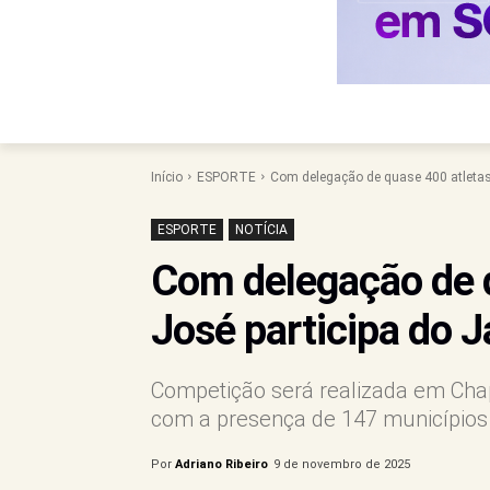
Início
ESPORTE
Com delegação de quase 400 atletas,
ESPORTE
NOTÍCIA
Com delegação de q
José participa do 
Competição será realizada em Chap
com a presença de 147 municípios
Por
Adriano Ribeiro
9 de novembro de 2025