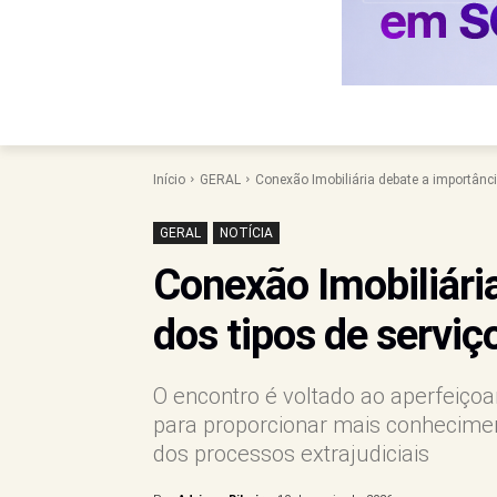
Início
GERAL
Conexão Imobiliária debate a importânci
GERAL
NOTÍCIA
Conexão Imobiliári
dos tipos de serviço
O encontro é voltado ao aperfeiço
para proporcionar mais conhecimen
dos processos extrajudiciais