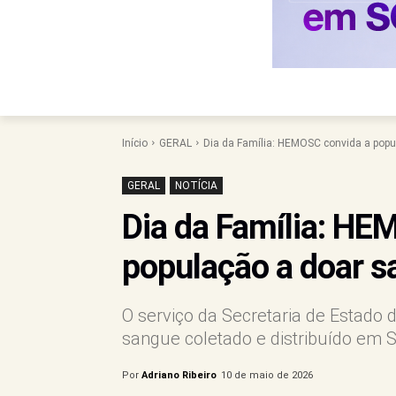
Início
GERAL
Dia da Família: HEMOSC convida a pop
GERAL
NOTÍCIA
Dia da Família: HE
população a doar 
O serviço da Secretaria de Estado
sangue coletado e distribuído em S
Por
Adriano Ribeiro
10 de maio de 2026