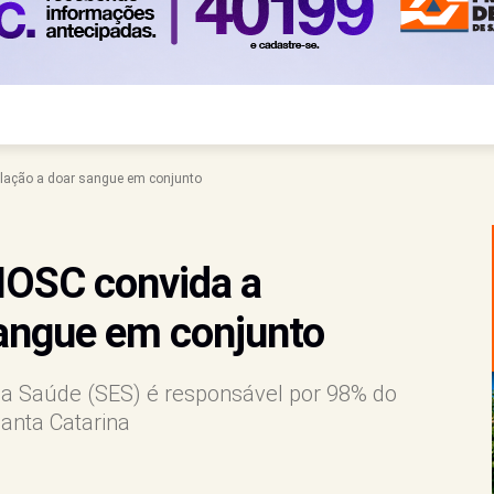
ulação a doar sangue em conjunto
MOSC convida a
sangue em conjunto
 da Saúde (SES) é responsável por 98% do
anta Catarina