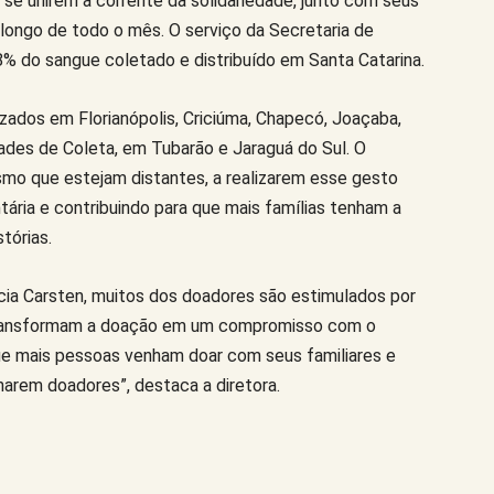
se unirem à corrente da solidariedade, junto com seus
 longo de todo o mês. O serviço da Secretaria de
% do sangue coletado e distribuído em Santa Catarina.
zados em Florianópolis, Criciúma, Chapecó, Joaçaba,
dades de Coleta, em Tubarão e Jaraguá do Sul. O
esmo que estejam distantes, a realizarem esse gesto
tária e contribuindo para que mais famílias tenham a
tórias.
cia Carsten, muitos dos doadores são estimulados por
 transformam a doação em um compromisso com o
ue mais pessoas venham doar com seus familiares e
arem doadores”, destaca a diretora.