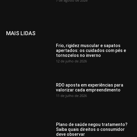
7 de agosto de 2026
MAIS LIDAS
Frio, rigidez muscular e sapatos
apertados: os cuidados com pés e
tornozelos no inverno
12 de julho de 2026
RDO aposta em experiências para
valorizar cada empreendimento
11 de julho de 2026
Plano de saúde negou tratamento?
Saiba quais direitos o consumidor
deve observar