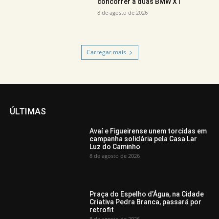
concorrer a duas BMW X1
8 de agosto de 2026
Carregar mais
ÚLTIMAS
Avaí e Figueirense unem torcidas em
campanha solidária pela Casa Lar
Luz do Caminho
8 de agosto de 2026
Praça do Espelho d’Água, na Cidade
Criativa Pedra Branca, passará por
retrofit
8 de agosto de 2026