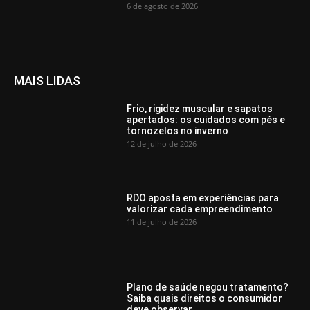
6 de agosto de 2026
MAIS LIDAS
Frio, rigidez muscular e sapatos
apertados: os cuidados com pés e
tornozelos no inverno
12 de julho de 2026
RDO aposta em experiências para
valorizar cada empreendimento
11 de julho de 2026
Plano de saúde negou tratamento?
Saiba quais direitos o consumidor
deve observar