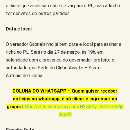
e disse que ainda não sabe se vai para o PL, mas admitiu
ter convites de outros partidos.
Data e local
O vereador Gabrielzinho já tem data e local para assinar a
ficha no PL. Será no dia 27 de março, às 19h, em
solenidade com a presença do governador, prefeito e
autoridades, na Sede do Clube Avante – Santo
Antônio de Lisboa.
COLUNA DO WHATSAPP – Quem quiser receber
notícias no whatsapp, é só clicar e ingressar no
grupo:
https://chat.whatsapp.com/H2w34yUIK4F7SVYj6
9cyZ9
Convite feito