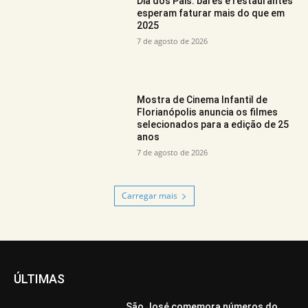
Dia dos Pais: bares e restaurantes
esperam faturar mais do que em
2025
7 de agosto de 2026
Mostra de Cinema Infantil de
Florianópolis anuncia os filmes
selecionados para a edição de 25
anos
7 de agosto de 2026
Carregar mais
ÚLTIMAS
São José comemora números do