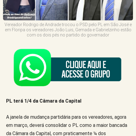
Vereador Rodrigo de Andrade trocou o PSD pelo PL em São José e
em Floripa os vereadores João Luis, Gemada e Gabrielzinho estão
com os dois pés no partido do governador
PL terá 1/4 da Câmara da Capital
A janela de mudança partidária para os vereadores, agora
em março, deverá consolidar o PL como a maior bancada
da Câmara da Capital, com praticamente ¼ dos