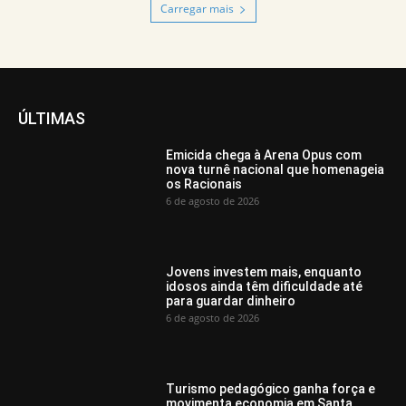
Carregar mais
ÚLTIMAS
Emicida chega à Arena Opus com
nova turnê nacional que homenageia
os Racionais
6 de agosto de 2026
Jovens investem mais, enquanto
idosos ainda têm dificuldade até
para guardar dinheiro
6 de agosto de 2026
Turismo pedagógico ganha força e
movimenta economia em Santa