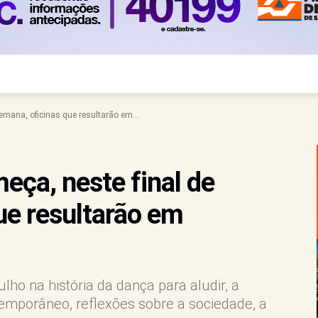
emana, oficinas que resultarão em...
eça, neste final de
ue resultarão em
o na história da dança para aludir, a
emporâneo, reflexões sobre a sociedade, a