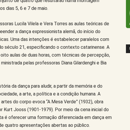
 conjunto de quatro que resultarão numa montagem
os dias 5, 6 e 7 de maio.
ras Lucila Vilela e Vera Torres as aulas teóricas de
ender a dança expressionista alemã, do início do
íticas. Uma das intenções é estabelecer paralelos com
 do século 21, especificando o contexto catarinense. A
oito aulas de duas horas, com técnicas de percepção,
 ministrada pelas professoras Diana Gilardenghi e Bia
ória da dança para aludir, a partir da memória e do
edade, a arte, a política e a condição humana. A
s artes do corpo evoca “A Mesa Verde” (1932), obra
or Kurt Jooss (1901-1979). Por meio da cena inicial do
sta é oferecer uma formação diferenciada em dança em
de quatro apresentações abertas ao público.