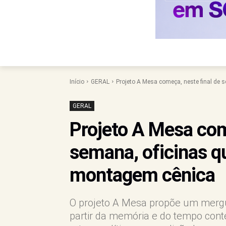
Início
GERAL
Projeto A Mesa começa, neste final de s
GERAL
Projeto A Mesa com
semana, oficinas q
montagem cênica
O projeto A Mesa propõe um mergulh
partir da memória e do tempo cont