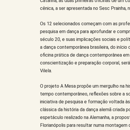
Catarina, as duas primeiras oficinas de um
cênica, a ser apresentada no Sesc Prainha, n
Os 12 selecionados começam com as professo
pesquisa em dança para aprofundar e compre
século 20, e suas implicações sociais e pol
a dança contemporânea brasileira, do início
oficina prática de dança contemporânea em 
conscientização e preparação corporal, será
Vilela.
O projeto A Mesa propõe um mergulho na hist
tempo contemporâneo, reflexões sobre a soci
iniciativa de pesquisa e formação voltada à
clássica da história da dança alemã criada p
espetáculo realizado na Alemanha, a propo
Florianópolis para resultar numa montagem 