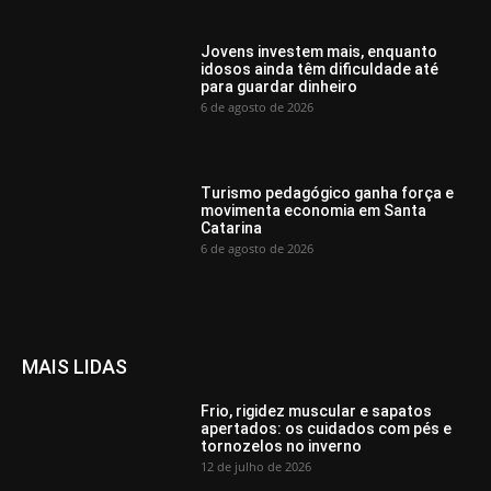
Jovens investem mais, enquanto
idosos ainda têm dificuldade até
para guardar dinheiro
6 de agosto de 2026
Turismo pedagógico ganha força e
movimenta economia em Santa
Catarina
6 de agosto de 2026
MAIS LIDAS
Frio, rigidez muscular e sapatos
apertados: os cuidados com pés e
tornozelos no inverno
12 de julho de 2026