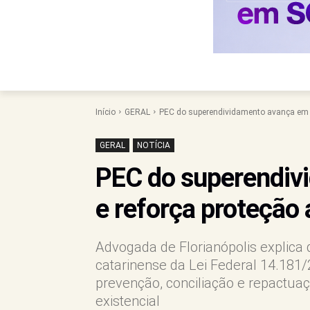
Início
GERAL
PEC do superendividamento avança em 
GERAL
NOTÍCIA
PEC do superendiv
e reforça proteção
Advogada de Florianópolis explica 
catarinense da Lei Federal 14.181/
prevenção, conciliação e repactua
existencial