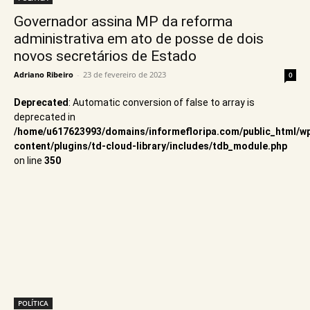
Governador assina MP da reforma
administrativa em ato de posse de dois
novos secretários de Estado
Adriano Ribeiro
-
23 de fevereiro de 2023
0
Deprecated
: Automatic conversion of false to array is
deprecated in
/home/u617623993/domains/informefloripa.com/public_html/w
content/plugins/td-cloud-library/includes/tdb_module.php
on line
350
POLÍTICA