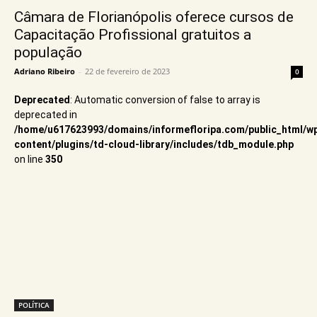
Câmara de Florianópolis oferece cursos de
Capacitação Profissional gratuitos a
população
Adriano Ribeiro
-
22 de fevereiro de 2023
0
Deprecated
: Automatic conversion of false to array is
deprecated in
/home/u617623993/domains/informefloripa.com/public_html/w
content/plugins/td-cloud-library/includes/tdb_module.php
on line
350
POLÍTICA