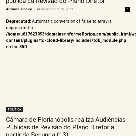
pública da Revisão do Plano Diretor
Adriano Ribeiro
-
14 de fevereiro de 2023
0
Deprecated
: Automatic conversion of false to array is
deprecated in
/home/u617623993/domains/informefloripa.com/public_html/w
content/plugins/td-cloud-library/includes/tdb_module.php
on line
350
POLÍTICA
Câmara de Florianópolis realiza Audiências
Públicas de Revisão do Plano Diretor a
partir de Segunda (13)