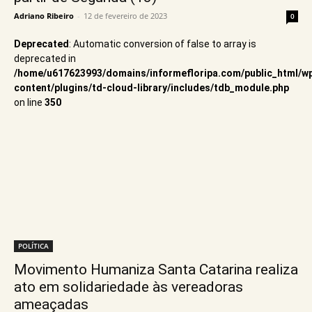
Adriano Ribeiro
-
12 de fevereiro de 2023
0
Deprecated
: Automatic conversion of false to array is
deprecated in
/home/u617623993/domains/informefloripa.com/public_html/w
content/plugins/td-cloud-library/includes/tdb_module.php
on line
350
POLÍTICA
Movimento Humaniza Santa Catarina realiza
ato em solidariedade às vereadoras
ameaçadas