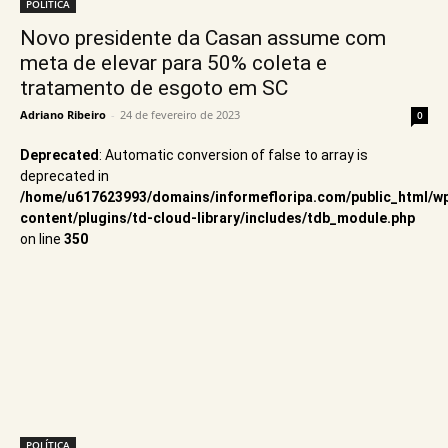
POLÍTICA
Novo presidente da Casan assume com
meta de elevar para 50% coleta e
tratamento de esgoto em SC
Adriano Ribeiro
-
24 de fevereiro de 2023
0
Deprecated
: Automatic conversion of false to array is
deprecated in
/home/u617623993/domains/informefloripa.com/public_html/w
content/plugins/td-cloud-library/includes/tdb_module.php
on line
350
POLÍTICA