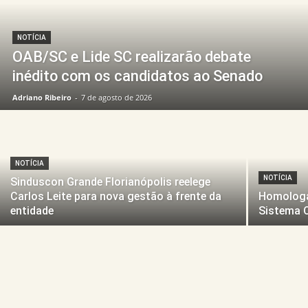
NOTÍCIA
OAB/SC e Lide SC realizarão debate
inédito com os candidatos ao Senado
Adriano Ribeiro
-
7 de agosto de 2026
NOTÍCIA
NOTÍCIA
Sinduscon Grande Florianópolis reelege
Carlos Leite para nova gestão à frente da
Homologa
entidade
Sistema 