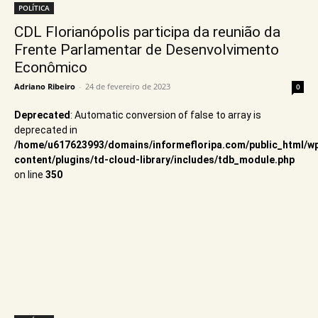
POLÍTICA
CDL Florianópolis participa da reunião da
Frente Parlamentar de Desenvolvimento
Econômico
Adriano Ribeiro
-
24 de fevereiro de 2023
0
Deprecated
: Automatic conversion of false to array is
deprecated in
/home/u617623993/domains/informefloripa.com/public_html/w
content/plugins/td-cloud-library/includes/tdb_module.php
on line
350