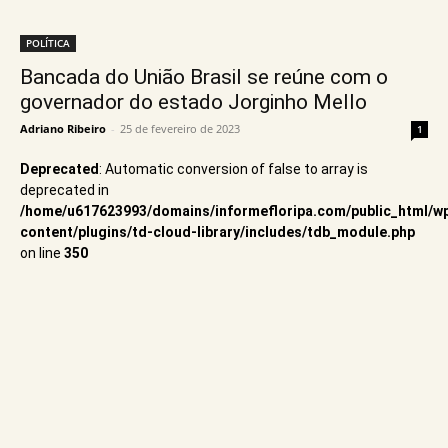
POLÍTICA
Bancada do União Brasil se reúne com o
governador do estado Jorginho Mello
Adriano Ribeiro
-
25 de fevereiro de 2023
1
Deprecated
: Automatic conversion of false to array is
deprecated in
/home/u617623993/domains/informefloripa.com/public_html/w
content/plugins/td-cloud-library/includes/tdb_module.php
on line
350