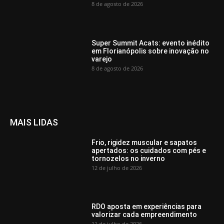
8 de agosto de 2026
Super Summit Acats: evento inédito
em Florianópolis sobre inovação no
varejo
8 de agosto de 2026
MAIS LIDAS
Frio, rigidez muscular e sapatos
apertados: os cuidados com pés e
tornozelos no inverno
12 de julho de 2026
RDO aposta em experiências para
valorizar cada empreendimento
11 de julho de 2026