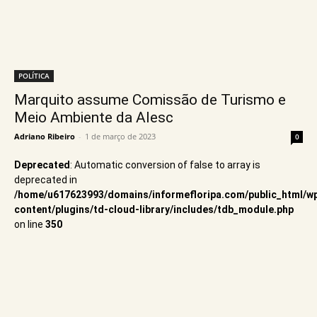
POLÍTICA
Marquito assume Comissão de Turismo e
Meio Ambiente da Alesc
Adriano Ribeiro
-
1 de março de 2023
0
Deprecated
: Automatic conversion of false to array is
deprecated in
/home/u617623993/domains/informefloripa.com/public_html/w
content/plugins/td-cloud-library/includes/tdb_module.php
on line
350