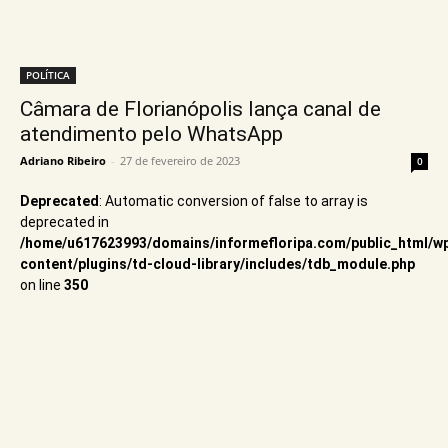
POLÍTICA
Câmara de Florianópolis lança canal de
atendimento pelo WhatsApp
Adriano Ribeiro
-
27 de fevereiro de 2023
0
Deprecated
: Automatic conversion of false to array is
deprecated in
/home/u617623993/domains/informefloripa.com/public_html/w
content/plugins/td-cloud-library/includes/tdb_module.php
on line
350