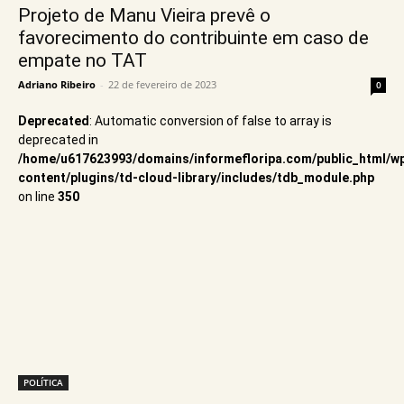
Projeto de Manu Vieira prevê o
favorecimento do contribuinte em caso de
empate no TAT
Adriano Ribeiro
-
22 de fevereiro de 2023
0
Deprecated
: Automatic conversion of false to array is
deprecated in
/home/u617623993/domains/informefloripa.com/public_html/w
content/plugins/td-cloud-library/includes/tdb_module.php
on line
350
POLÍTICA