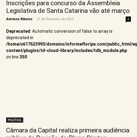
Inscrições para concurso da Assembleia
Legislativa de Santa Catarina vão até março
Adriano Ribeiro
-
21 de fevereiro de 2023
0
Deprecated
: Automatic conversion of false to array is
deprecated in
/home/u617623993/domains/informefloripa.com/public_html/w
content/plugins/td-cloud-library/includes/tdb_module.php
on line
350
POLÍTICA
Câmara da Capital realiza primeira audiência