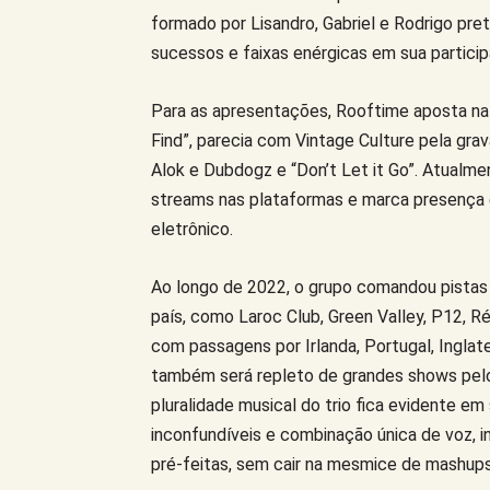
formado por Lisandro, Gabriel e Rodrigo pre
sucessos e faixas enérgicas em sua particip
Para as apresentações, Rooftime aposta na
Find”, parecia com Vintage Culture pela gra
Alok e Dubdogz e “Don’t Let it Go”. Atualm
streams nas plataformas e marca presença e
eletrônico.
Ao longo de 2022, o grupo comandou pistas
país, como Laroc Club, Green Valley, P12, Rév
com passagens por Irlanda, Portugal, Inglat
também será repleto de grandes shows pelo p
pluralidade musical do trio fica evidente e
inconfundíveis e combinação única de voz, 
pré-feitas, sem cair na mesmice de mashups