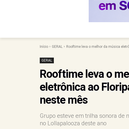
Início
GERAL
Rooftime leva o melhor da música eletrô
GERAL
Rooftime leva o me
eletrônica ao Flori
neste mês
Grupo esteve em trilha sonora de
no Lollapalooza deste ano