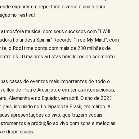
tende explorar um repertório diverso e único com
ação no festival.
 atmosfera musical com seus sucessos com “I Will
vadora holandesa Spinnin’ Records, “Free My Mind”, com
ente, o Rooftime conta com mais de 230 milhões de
ntre os 10 maiores artistas brasileiros do segmento
 nas casas de eventos mais importantes de todo o
eillon de Pipa e Arcanjos; e em terras internacionais,
erra, Alemanha e no Equador, em abril. O ano de 2023
aís, incluindo no Lollapalooza Brasil, em março. A
m suas apresentações ao vivo, que trazem vocais
instrumentos e produção ao vivo com sons e melodias
 e drops usuais.