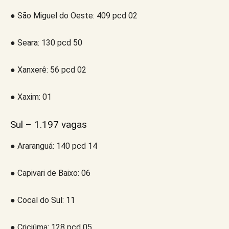
● São Miguel do Oeste: 409 pcd 02
● Seara: 130 pcd 50
● Xanxerê: 56 pcd 02
● Xaxim: 01
Sul – 1.197 vagas
● Araranguá: 140 pcd 14
● Capivari de Baixo: 06
● Cocal do Sul: 11
● Criciúma: 128 pcd 05