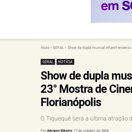
Início
GERAL
Show de dupla musical infantil encerra a
GERAL
NOTÍCIA
Show de dupla music
23° Mostra de Cine
Florianópolis
O Tiquequê será a última atração 
Por
Adriano Ribeiro
17 de outubro de 2024