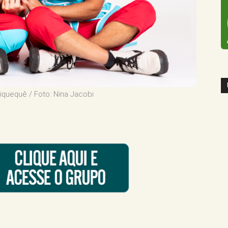
iquequê / Foto: Nina Jacobi