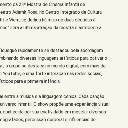
mento da 23ª Mostra de Cinema Infantil de
 Teatro Ademir Rosa, no Centro Integrado de Cultura
atit e Wem, se dedica há mais de duas décadas à
amos” será a última atração da mostra e antecede a
 Tiquequê rapidamente se destacou pela abordagem
binando diversas linguagens artísticas para cativar o
cal, o grupo se destaca no mundo digital, com mais de
o YouTube, e uma forte interação nas redes sociais,
icos para a primeira infância.
l entre a música e a linguagem cênica. Cada canção
niverso infantil. O show propõe uma experiência visual
, conhecida por sua criatividade em mesclar diversos
reografados, percussão corporal e influências de