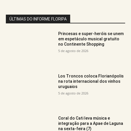
ÚLTIMAS DO INFORME FLORIPA
Princesas e super-heróis se unem
em espetáculo musical gratuito
no Continente Shopping
5 de agosto de 2026
Los Troncos coloca Florianópolis
na rota internacional dos vinhos
uruguaios
5 de agosto de 2026
Coral do Cati leva música e
integração para a Apae de Laguna
na sexta-feira (7)