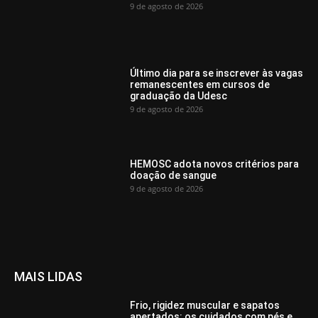
9 de agosto de 2026
Último dia para se inscrever às vagas
remanescentes em cursos de
graduação da Udesc
9 de agosto de 2026
HEMOSC adota novos critérios para
doação de sangue
9 de agosto de 2026
MAIS LIDAS
Frio, rigidez muscular e sapatos
apertados: os cuidados com pés e