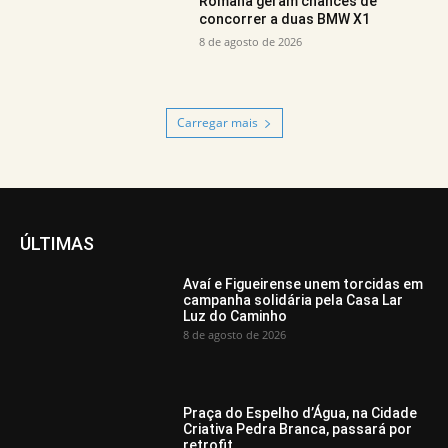
Romana geram chances de
concorrer a duas BMW X1
8 de agosto de 2026
Carregar mais
ÚLTIMAS
Avaí e Figueirense unem torcidas em
campanha solidária pela Casa Lar
Luz do Caminho
8 de agosto de 2026
Praça do Espelho d’Água, na Cidade
Criativa Pedra Branca, passará por
retrofit