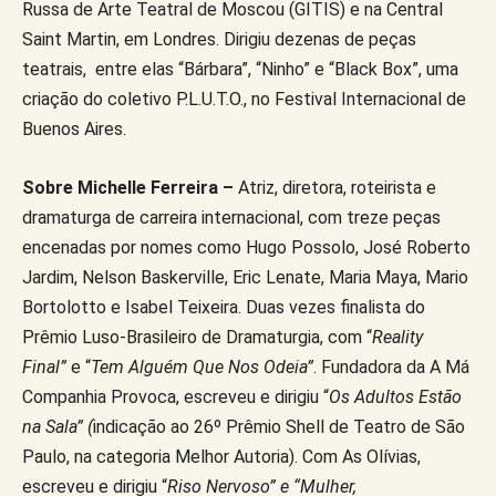
Russa de Arte Teatral de Moscou (GITIS) e na Central
Saint Martin, em Londres. Dirigiu dezenas de peças
teatrais, entre elas “Bárbara”, “Ninho” e “Black Box”, uma
criação do coletivo P.L.U.T.O., no Festival Internacional de
Buenos Aires.
Sobre Michelle Ferreira –
Atriz, diretora, roteirista e
dramaturga de carreira internacional, com treze peças
encenadas por nomes como Hugo Possolo, José Roberto
Jardim, Nelson Baskerville, Eric Lenate, Maria Maya, Mario
Bortolotto e Isabel Teixeira. Duas vezes finalista do
Prêmio Luso-Brasileiro de Dramaturgia, com “
Reality
Final”
e “
Tem Alguém Que Nos Odeia”
. Fundadora da A Má
Companhia Provoca, escreveu e dirigiu “
Os Adultos Estão
na Sala” (
indicação ao 26º Prêmio Shell de Teatro de São
Paulo, na categoria Melhor Autoria). Com As Olívias,
escreveu e dirigiu “
Riso Nervoso” e “Mulher,