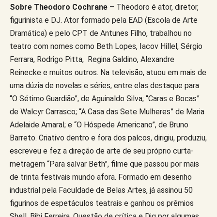
Sobre Theodoro Cochrane –
Theodoro é ator, diretor,
figurinista e DJ. Ator formado pela EAD (Escola de Arte
Dramática) e pelo CPT de Antunes Filho, trabalhou no
teatro com nomes como Beth Lopes, Iacov Hillel, Sérgio
Ferrara, Rodrigo Pitta, Regina Galdino, Alexandre
Reinecke e muitos outros. Na televisão, atuou em mais de
uma dúzia de novelas e séries, entre elas destaque para
“O Sétimo Guardião”, de Aguinaldo Silva; “Caras e Bocas”
de Walcyr Carrasco; “A Casa das Sete Mulheres” de Maria
Adelaide Amaral; e “O Hóspede Americano”, de Bruno
Barreto. Criativo dentro e fora dos palcos, dirigiu, produziu,
escreveu e fez a direção de arte de seu próprio curta-
metragem “Para salvar Beth”, filme que passou por mais
de trinta festivais mundo afora. Formado em desenho
industrial pela Faculdade de Belas Artes, já assinou 50
figurinos de espetáculos teatrais e ganhou os prêmios
Shell, Bibi Ferreira, Questão de crítica e Dig por algumas