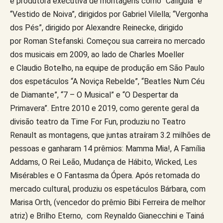
e produtora executiva de montagens como “Calígula” e
“Vestido de Noiva”, dirigidos por Gabriel Vilella; “Vergonha
dos Pés”, dirigido por Alexandre Reinecke, dirigido
por Roman Stefanski. Começou sua carreira no mercado
dos musicais em 2009, ao lado de Charles Moeller
e Claudio Botelho, na equipe de produção em São Paulo
dos espetáculos “A Noviça Rebelde”, “Beatles Num Céu
de Diamante”, “7 – O Musical” e “O Despertar da
Primavera”. Entre 2010 e 2019, como gerente geral da
divisão teatro da Time For Fun, produziu no Teatro
Renault as montagens, que juntas atraíram 3.2 milhões de
pessoas e ganharam 14 prêmios: Mamma Mia!, A Família
Addams, O Rei Leão, Mudança de Hábito, Wicked, Les
Misérables e O Fantasma da Ópera. Após retomada do
mercado cultural, produziu os espetáculos Bárbara, com
Marisa Orth, (vencedor do prêmio Bibi Ferreira de melhor
atriz) e Brilho Eterno, com Reynaldo Gianecchini e Tainá