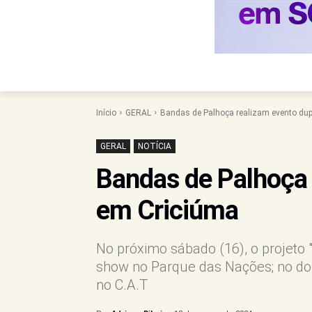
Início
GERAL
Bandas de Palhoça realizam evento du
GERAL
NOTÍCIA
Bandas de Palhoça 
em Criciúma
No próximo sábado (16), o projeto 
show no Parque das Nações; no do
no C.A.T