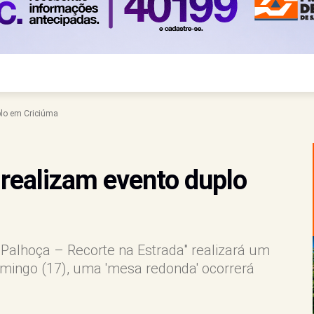
plo em Criciúma
realizam evento duplo
"Palhoça – Recorte na Estrada" realizará um
mingo (17), uma 'mesa redonda' ocorrerá