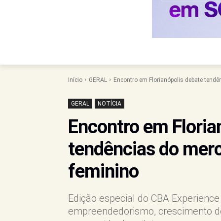
Início
GERAL
Encontro em Florianópolis debate tend
GERAL
NOTÍCIA
Encontro em Floria
tendências do mer
feminino
Edição especial do CBA Experience 
empreendedorismo, crescimento d