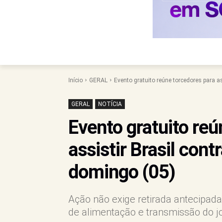
Início
GERAL
Evento gratuito reúne torcedores para a
GERAL
NOTÍCIA
Evento gratuito reú
assistir Brasil con
domingo (05)
Ação não exige retirada antecipad
de alimentação e transmissão do j