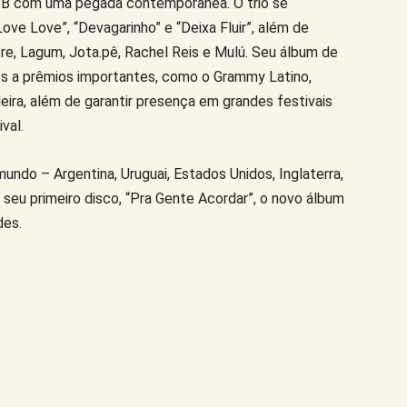
PB com uma pegada contemporânea. O trio se
ove Love”, “Devagarinho” e “Deixa Fluir”, além de
e, Lagum, Jota.pê, Rachel Reis e Mulú. Seu álbum de
ões a prêmios importantes, como o Grammy Latino,
ira, além de garantir presença em grandes festivais
val.
mundo – Argentina, Uruguai, Estados Unidos, Inglaterra,
seu primeiro disco, “Pra Gente Acordar”, o novo álbum
des.