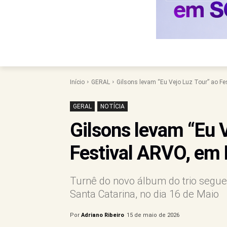
Início
GERAL
Gilsons levam “Eu Vejo Luz Tour” ao Fe
GERAL
NOTÍCIA
Gilsons levam “Eu V
Festival ARVO, em 
Turnê do novo álbum do trio segue 
Santa Catarina, no dia 16 de Maio
Por
Adriano Ribeiro
15 de maio de 2026